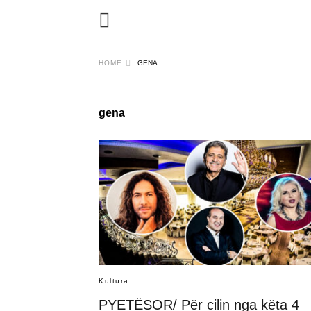
HOME
GENA
gena
Kultura
PYETËSOR/ Për cilin nga këta 4