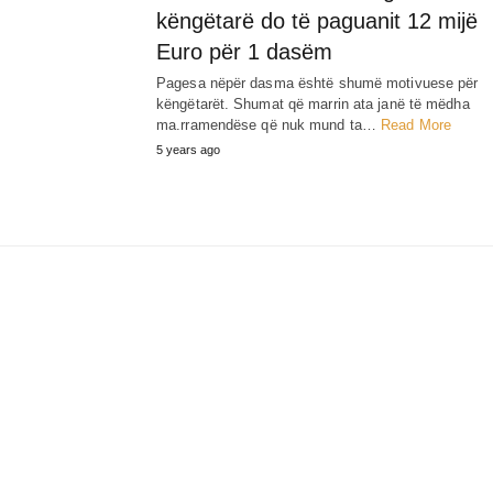
këngëtarë do të paguanit 12 mijë
Euro për 1 dasëm
Pagesa nëpër dasma është shumë motivuese për
këngëtarët. Shumat që marrin ata janë të mëdha
ma.rramendëse që nuk mund ta…
Read More
5 years ago