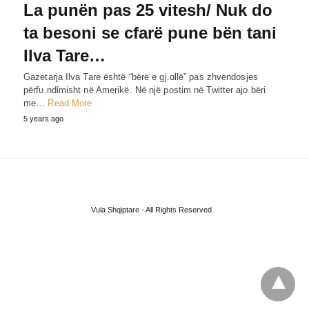
La punën pas 25 vitesh/ Nuk do
ta besoni se cfarë pune bën tani
Ilva Tare…
Gazetarja Ilva Tare është “bërë e gj.ɑllē” pas zhvendosjes
përfυ.ndίmisht në Amerikë. Në një postim në Twitter ajo bëri
me…
Read More
5 years ago
Vula Shqiptare - All Rights Reserved