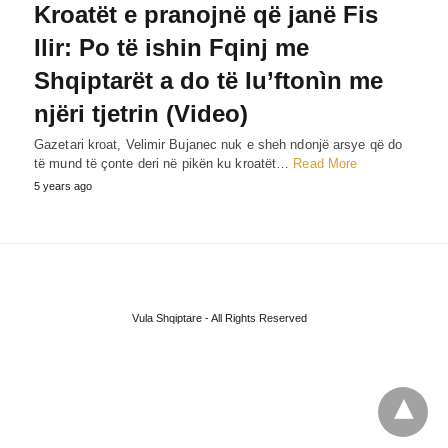
Kroatët e pranojnë që janë Fis
Ilir: Po të ishin Fqinj me
Shqiptarët a do të Iu’ftonìn me
njëri tjetrin (Video)
Gazetari kroat, Velimir Bujanec nuk e sheh ndonjë arsye që do
të mund të çonte deri në pikën ku kroatët…
Read More
5 years ago
Vula Shqiptare - All Rights Reserved