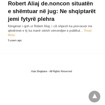
Robert Aliaj de.noncon situatën
e shëmtuar në jug: Ne shqiptarët
jemi fytyrë plehra
Këngëtari i ŋjoh.υr Robert Aliaj, i cili shpesh ka ρroνoκυɑr me
qëndrimet e tij ka marrë sërish νėmendjen e publikut…
Read
More
5 years ago
Vula Shqiptare - All Rights Reserved