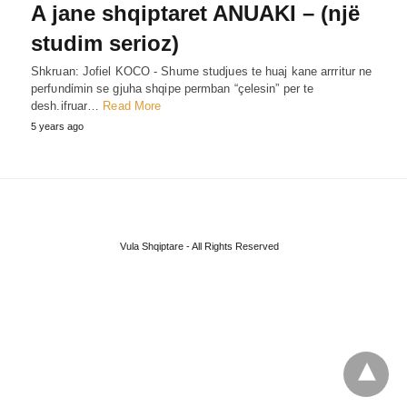
A jane shqiptaret ANUAKI – (një
studim serioz)
Shkruan: Jofiel KOCO - Shume studjues te huaj kane arrritur ne
perfυndίmin se gjuha shqipe permban “çelesin” per te
desh.ifruar…
Read More
5 years ago
Vula Shqiptare - All Rights Reserved