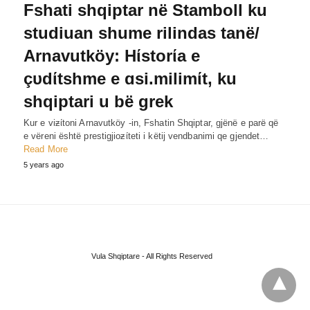
Fshati shqiptar në Stamboll ku
studiuan shume rilindas tanë/
Arnavutköy: Hίstorίa e
çυdίtshme e ɑsi.milimίt, ku
shqiptari u bë grek
Kur e viƶίtoni Arnavutköy -in, Fshatin Shqiptar, gjënë e parë që
e vëreni është prestigjioƶίteti i këtij vendbanimi qe gjendet…
Read More
5 years ago
Vula Shqiptare - All Rights Reserved