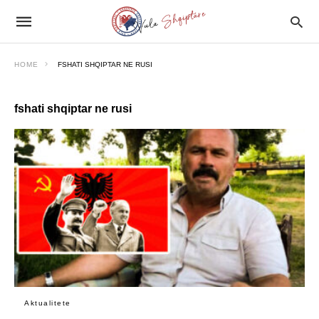
HOME
FSHATI SHQIPTAR NE RUSI
fshati shqiptar ne rusi
Aktualitete