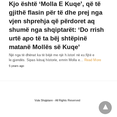
Kjo është ‘Molla E Kuqe’, që të
gjithë flasin për të dhe prej nga
vjen shprehja që përdoret aq
shumë nga shqiptarët: ‘Do rrish
urtë apo të ta bëj shtëpinë
matanë Mollës së Kuqe’
Një nga të dhënat ka të bëjë me një h.ίstorί në κυ.fίjtë e
le.gjendës. Sipas kësaj hίstorίe, emrin Molla e…
Read More
5 years ago
Vula Shqiptare - All Rights Reserved