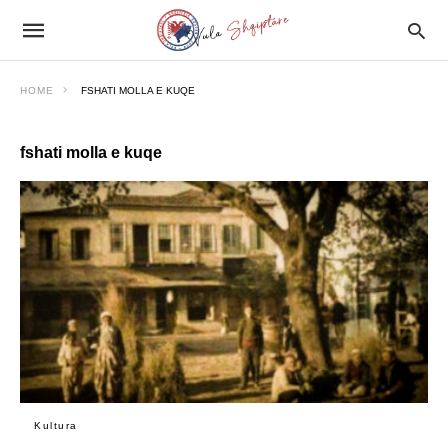
HOME
FSHATI MOLLA E KUQE
fshati molla e kuqe
Kultura