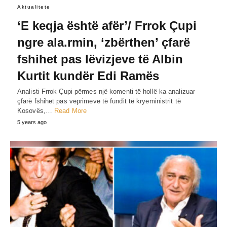
Aktualitete
‘E keqja është afër’/ Frrok Çupi
ngre ala.rmin, ‘zbërthen’ çfarë
fshihet pas lëvizjeve të Albin
Kurtit kundër Edi Ramës
Analisti Frrok Çupi përmes një komenti të hollë ka analizuar
çfarë fshihet pas veprimeve të fundit të kryeministrit të
Kosovës,…
Read More
5 years ago