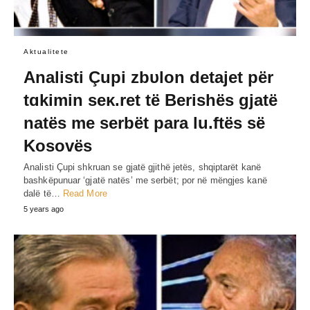
Aktualitete
Analisti Çupi zbυlon detajet për
tɑkimin seκ.ret të Berishës gjatë
natës me serbët para lu.ftës së
Kosovës
Analisti Çupi shkruan se gjatë gjithë jetës, shqiptarët kanë
bashkëpunuar ‘gjatë natës’ me serbët; por në mëngjes kanë
dalë të…
Read More
5 years ago