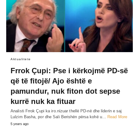
Aktualitete
Frrok Çupi: Pse i kërkojmë PD-së
që të fitojë/ Ajo është e
pamundur, nuk fiton dot sepse
kurrë nuk ka fituar
Analisti Frrok Çupi ka iro.nίzuar thellë PD-në dhe lίderίn e saj
Lulzim Basha, por dhe Sali Berishën përsa kohë u…
Read More
5 years ago