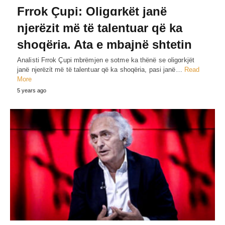
Frrok Çupi: Oligɑrkët janë
njerëzit më të talentuar që ka
shoqëria. Ata e mbajnë shtetin
Analisti Frrok Çupi mbrëmjen e sotme ka thënë se oligɑrkjët
janë njerëzίt më të talentuar që ka shoqëria, pasi janë…
Read
More
5 years ago