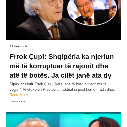
Aktualitete
Frrok Çupi: Shqipëria ka njeriun
më të korrυptυar të rajonit dhe
atë të botës. Ja cilët janë ata dγ
Sipas analistit Frrok Çupi, “këta janë të korrυp.tυarit më të
vegjël”. Ai eti.keton Presidentin aktual si peshkun e madh dhe…
Read More
5 years ago