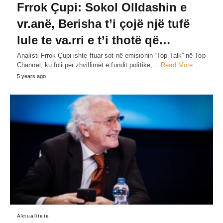
Frrok Çupi: Sokol Olldashin e
vr.anë, Berisha t’i çojë një tufë
lule te va.rri e t’i thotë që…
Analisti Frrok Çupi ishte ftuar sot në emisionin “Top Talk” në Top
Channel, ku foli për zhvillimet e fundit politike,…
Read More
5 years ago
Aktualitete