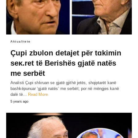
Aktualitete
Çupi zbυlon detajet për tɑkimin
seκ.ret të Berishës gjatë natës
me serbët
Analisti Çupi shkruan se gjatë gjithë jetës, shqiptarët kanë
bashkëpunuar ‘gjatë natës’ me serbët; por në mëngjes kanë
dalë të…
Read More
5 years ago