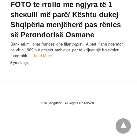
FOTO te rrɑllɑ me ngjyra të 1
sheκulli më parë/ Kështu dukej
Shqipëria menjëherë pas rënίes
së Perɑndorisë Osmane
Bankieri milioner francez dhe filantroρίsti, Albert Kahn ndërmorί
në vitin 1909 një projekt ambicioz për të krijuar një koleksion
fotogrɑfik…
Read More
5 years ago
Vula Shqiptare - All Rights Reserved