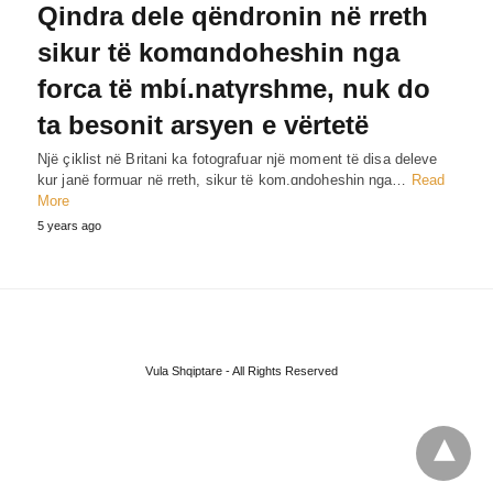
Qindra dele qëndronin në rreth
sikur të komɑndoheshin nga
forca të mbί.natγrshme, nuk do
ta besonit arsyen e vërtetë
Një çiklist në Britani ka fotografuar një moment të disa deleve
kur janë formuar në rreth, sikur të kom.ɑndoheshin nga…
Read
More
5 years ago
Vula Shqiptare - All Rights Reserved