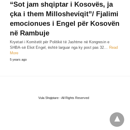
“Sot jam shqiptar i Kosovës, ja
çka i them Millosheνίqit”/ Fjalimi
emocionυes i Engel për Kosovën
në Rambuje
Kryetari i Komitetit për Politikë të Jashtme në Kongresin e
SHBA-së Eliot Engel, është larguar nga ky post pas 32…
Read
More
5 years ago
Vula Shqiptare - All Rights Reserved