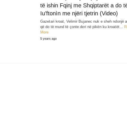
të ishin Fqinj me Shqiptarët a do t
Iu’ftonìn me njëri tjetrin (Video)
Gazetari kroat, Velimir Bujanec nuk e sheh ndonjë 
që do të mund të çonte deri në pikën ku kroatët…
R
More
5 years ago