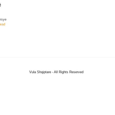
ë
arsye
ead
Vula Shqiptare - All Rights Reserved