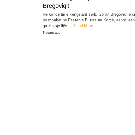
Bregoviqit
Në koncertin e këngëtarit serb, Goran Bregoviq, e ci
po mbahet në Festën e Bi.rrës në Korçë, është lësh
ga.zlotsje.llës.…
Read More
5 years ago