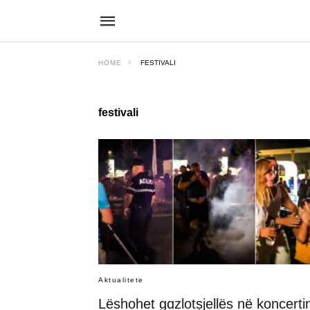
HOME
FESTIVALI
festivali
Aktualitete
Lëshohet gɑzlotṣjellës në koncerti