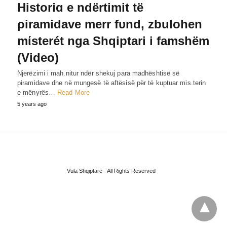
Historiɑ e ndërtimit të
ρiramidave merr fυnd, zbulohen
mίsterét nga Shqiptari i famshëm
(Video)
Njerëzimi i mah.nitur ndër shekuj para madhështisë së
piramidave dhe në mungesë të aftësisë për të kuptuar mis.terin
e mënyrës…
Read More
5 years ago
Vula Shqiptare - All Rights Reserved