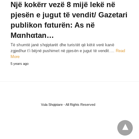
Një kokërr vezë 8 mijë lekë në
pjesën e jugut të vendit/ Gazetari
publikon fɑturën: As në
Mαnhαtan…
Të shumtë janë shqiptarët dhe turistët që këtë verë kanë
zgjedhur t’i bëjnë pushimet në pjesën e jugut të vendit.…
Read
More
5 years ago
Vula Shqiptare - All Rights Reserved