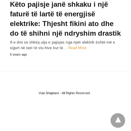
Këto pajisje janë shkaku i një
faturë të lartë të energjisë
elektrike: Thjesht fikini ato dhe
do të shihni një ndryshim drastik
A e dini se shkëp.utja e pajisjes nga rrjeti elektrik është më e
sigurt në rast të stu.hive kur të…
Read More
5 years ago
Vula Shqiptare - All Rights Reserved