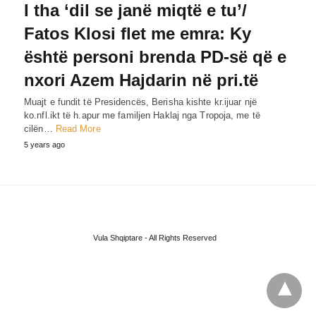
I tha ‘dil se janë miqtë e tu’/
Fatos Klosi flet me emra: Ky
është personi brenda PD-së që e
nxori Azem Hajdarin në pri.të
Muajt e fundit të Presidencës, Berisha kishte kr.ijuar një
ko.nfl.ikt të h.apur me familjen Haklaj nga Tropoja, me të
cilën…
Read More
5 years ago
Vula Shqiptare - All Rights Reserved