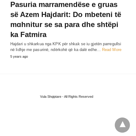
Pasuria marramendëse e gruas
së Azem Hajdarit: Do mbeteni të
mɑhnitur se sa para dhe shtëpi
ka Fatmira
Hajdari u shkarkua nga KPK për shkak se iu gjetën parregullsi
në lidhje me pasurinë, ndërkohë që ka dalë edhe…
Read More
5 years ago
Vula Shqiptare - All Rights Reserved