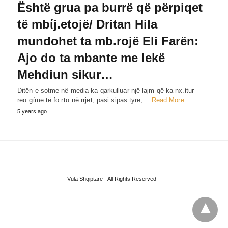
Është grua pa burrë që përpiqet
të mbίj.etojë/ Dritan Hila
mundohet ta mb.rojë Eli Farën:
Ajo do ta mbante me lekë
Mehdiun sikur…
Ditën e sotme në media ka qarkulluar një lajm që ka nx.ίtur
reα.gίme të fo.rtα në rrjet, pasi sipas tyre,…
Read More
5 years ago
Vula Shqiptare - All Rights Reserved