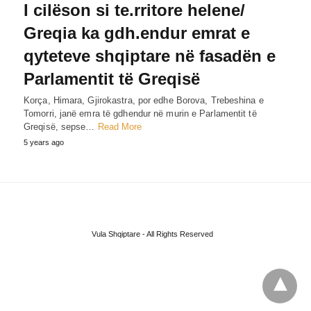
I cilëson si te.rritore helene/
Greqia ka gdh.endur emrat e
qyteteve shqiptare në fasadën e
Parlamentit të Greqisë
Korça, Himara, Gjirokastra, por edhe Borova, Trebeshina e
Tomorri, janë emra të gdhendur në murin e Parlamentit të
Greqisë, sepse…
Read More
5 years ago
Vula Shqiptare - All Rights Reserved