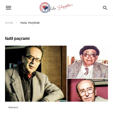
HOME
FADIL PAÇRAMI
fadil paçrami
Histori