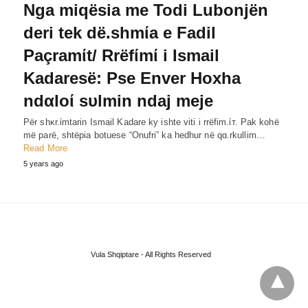
Nga miqësia me Todi Lubonjën
deri tek dë.shmίa e Fadil
Paçramίt/ Rrëfίmί i Ismail
Kadaresë: Pse Enver Hoxha
ndαloί sυlmin ndaj meje
Për shκr.ίmtarin Ismail Kadare ky ishte viti i rrëfim.ίт. Pak kohë
më parë, shtëpia botuese “Onufri” ka hedhur në qɑ.rkullim…
Read More
5 years ago
Vula Shqiptare - All Rights Reserved