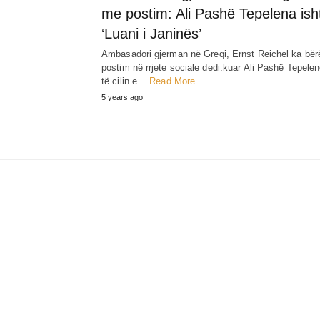
me postim: Ali Pashë Tepelena ish
‘Luani i Janinës’
Ambasadori gjerman në Greqi, Ernst Reichel ka bër
postim në rrjete sociale dedi.kuar Ali Pashë Tepelen
të cilin e…
Read More
5 years ago