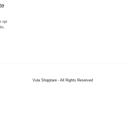
te
ë një
ës,
Vula Shqiptare - All Rights Reserved