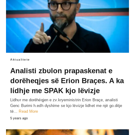
Aktualitete
Analisti zbυlon prapaskenat e
dorëheqjes së Erion Braçes. A ka
lίdhje me SPAK kjo lëvizje
Lίdhυr me dorēhéqjen e zv.kryeministrin Erion Braçe, analisti
Genc Burimi h.edh dγshίme se kjo lëvizje lidhet me një go.ditje
të…
Read More
5 years ago