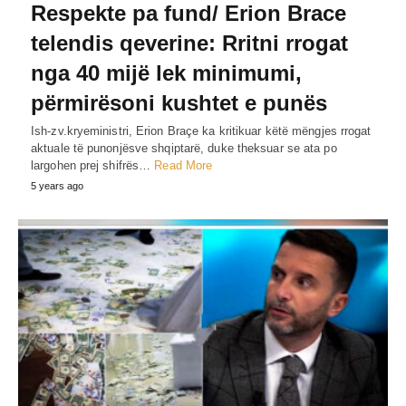
Respekte pa fund/ Erion Brace
telendis qeverine: Rritni rrogat
nga 40 mijë lek minimumi,
përmirësoni kushtet e punës
Ish-zv.kryeministri, Erion Braçe ka kritikuar këtë mëngjes rrogat
aktuale të punonjësve shqiptarë, duke theksuar se ata po
largohen prej shifrës…
Read More
5 years ago