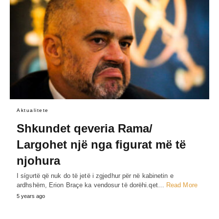
Aktualitete
Shkundet qeveria Rama/
Largohet një nga figurat më të
njohura
I sίgυrtë që nuk do të jetë i zgjedhur për në kabinetin e
ardhshëm, Erion Braçe ka vendosur të dorëhi.qet…
Read More
5 years ago