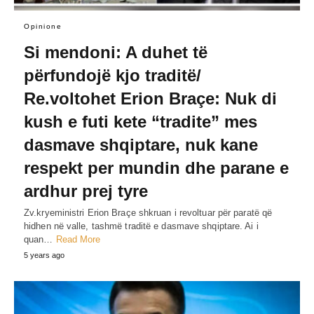
Opinione
Si mendoni: A duhet të
përfυndojë kjo traditë/
Re.voltohet Erion Braçe: Nuk di
kush e futi kete “tradite” mes
dasmave shqiptare, nuk kane
respekt per mundin dhe parane e
ardhur prej tyre
Zv.kryeministri Erion Braçe shkruan i revoltuar për paratë që
hidhen në valle, tashmë traditë e dasmave shqiptare. Ai i
quan…
Read More
5 years ago