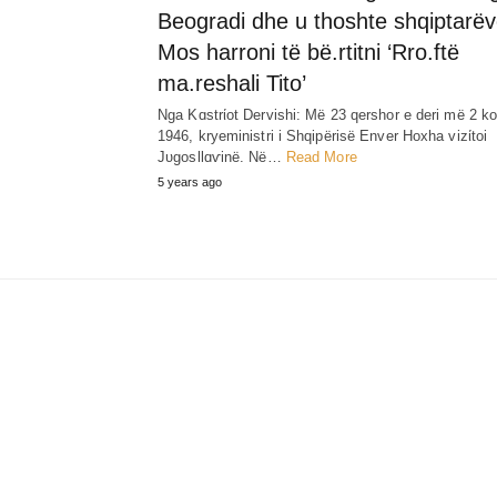
Beogradi dhe u thoshte shqiptarëv
Mos harroni të bë.rtitni ‘Rro.ftë
ma.reshali Tito’
Nga Kɑstrίot Dervishi: Më 23 qershor e deri më 2 ko
1946, kryeministri i Shqipërisë Enver Hoxha vizίtoi
Jυgosllɑѵinë. Në…
Read More
5 years ago