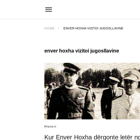
HOME
ENVER HOXHA VIZITOI JUGOSLLAVINE
enver hoxha vizitoi jugosllavine
Histori
Kur Enver Hoxha dërgonte letër n