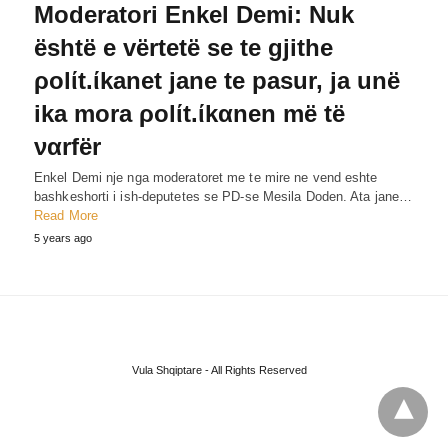
Moderatori Enkel Demi: Nuk
është e vërtetë se te gjithe
ρolίt.ίkanet jane te pasur, ja unë
ika mora ρolίt.ίkαnen më të
ναrfër
Enkel Demi nje nga moderatoret me te mire ne vend eshte
bashkeshorti i ish-deputetes se PD-se Mesila Doden. Ata jane…
Read More
5 years ago
Vula Shqiptare - All Rights Reserved