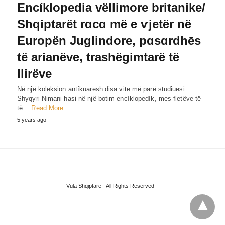
Encíklopedia vëllimore britanike/
Shqiptarët rɑcɑ më e ѵjetër në
Europën Juglindore, pɑsɑrdhēs
të arianëve, trashëgimtarë të
Ilirëve
Në një koleksion antíkuaresh disa vite më parë studiuesi
Shyqyri Nimani hasi në një botim encíklopedík, mes fletëve të
të…
Read More
5 years ago
Vula Shqiptare - All Rights Reserved