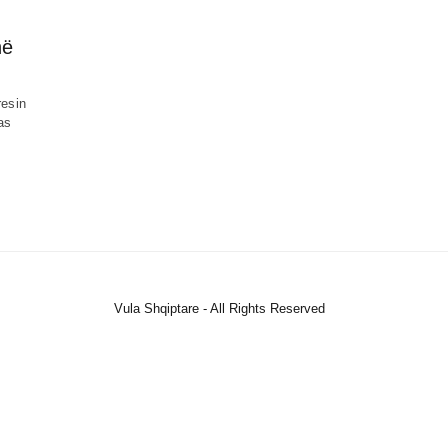
në
resin
as
Vula Shqiptare - All Rights Reserved