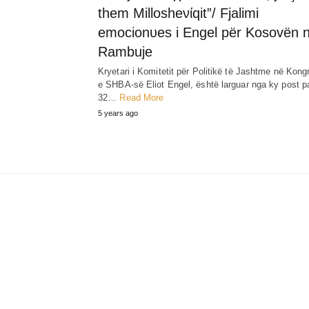
them Millosheνίqit”/ Fjalimi
emocionυes i Engel për Kosovën 
Rambuje
Kryetari i Komitetit për Politikë të Jashtme në Kong
e SHBA-së Eliot Engel, është larguar nga ky post p
32…
Read More
5 years ago