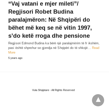
“Vaj vatani e mjer mileti”/
Regjisori Robet Budina
paralajmëron: Në Shqipëri do
bëhet më keq se në vitin 1997,
s’do ketë rroga dhe pensione
Regjisori Edmond Budina ka bërë një paralajmërim të fr ikshëm,
pasi është shprehur se gjendja në Shqipëri do të shkojë…
Read
More
5 years ago
Vula Shqiptare - All Rights Reserved