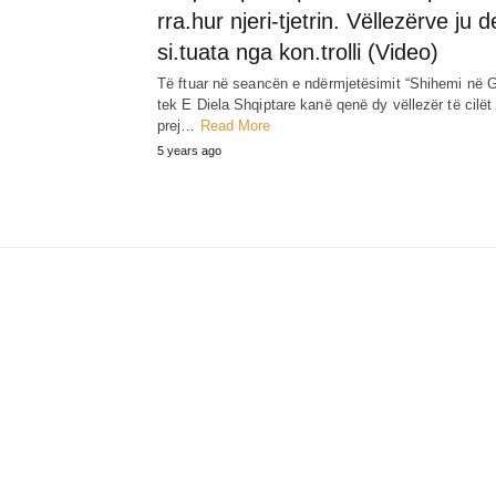
rra.hur njeri-tjetrin. Vëllezërve ju d
si.tuata nga kon.trolli (Video)
Të ftuar në seancën e ndërmjetësimit “Shihemi në G
tek E Diela Shqiptare kanë qenë dy vëllezër të cilët
prej…
Read More
5 years ago