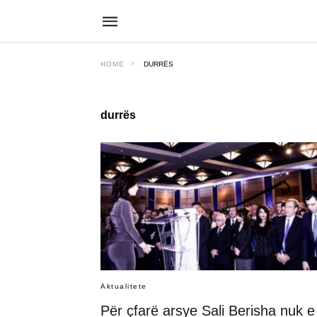
HOME
DURRËS
durrës
Aktualitete
Për çfarë arsye Sali Berisha nuk e 