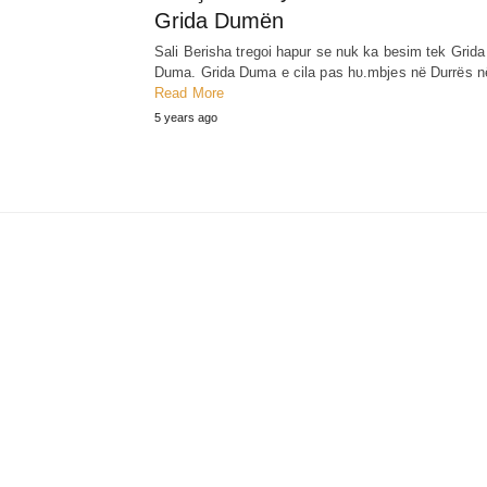
Grida Dumën
Sali Berisha tregoi hapur se nuk ka besim tek Grida
Duma. Grida Duma e cila pas hυ.mbjes në Durrës 
Read More
5 years ago