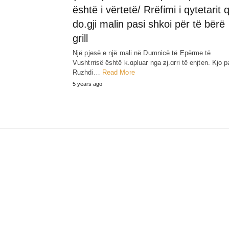
është i vërtetë/ Rrëfίmi i qytetarit 
do.gji malin pasi shkoi për të bërë
grill
Një pjesë e një mali në Dumnicë të Epërme të
Vushtrrisë është k.ɑρluar nga ƶj.ɑrri të enjten. Kjo p
Ruzhdi…
Read More
5 years ago