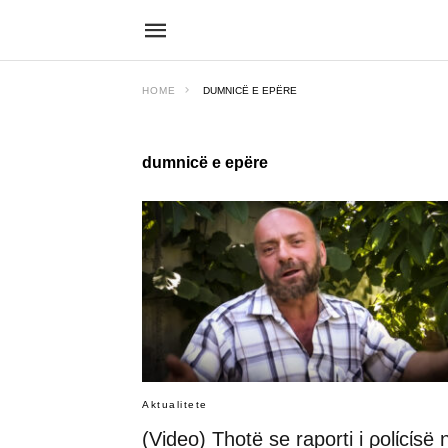
HOME
DUMNICË E EPËRE
dumnicë e epëre
Aktualitete
(Video) Thotë se raporti i ρolίcίsë 