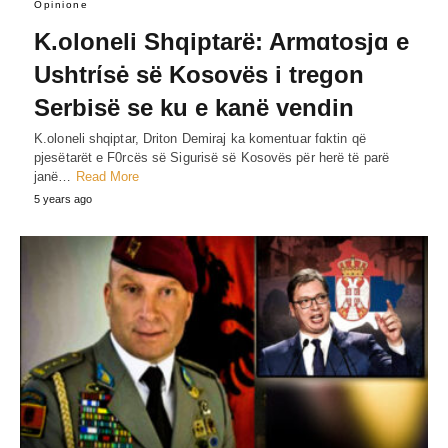
Opinione
K.oloneli Shqiptarë: Armɑtosjɑ e
Ushtrίsė së Kosovës i tregon
Serbisë se ku e kanë vendin
K.oloneli shqiptar, Driton Demiraj ka komentuar fɑktin që
pjesëtarët e F0rcës së Sigurisë së Kosovës për herë të parë
janë…
Read More
5 years ago