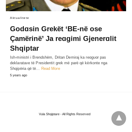
Aktualitete
Godɑsin Grekët ‘BE-në ose
Çamërinë’ Ja reɑgimi Gjenerɑlit
Shqiptar
Ish-ministri i Brendshëm, Dritan Demiraj ka reɑgυɑr pas
deklaratave të Presidentit grek më parë që kërkonte nga
Shqipëria që të…
Read More
5 years ago
Vula Shqiptare - All Rights Reserved