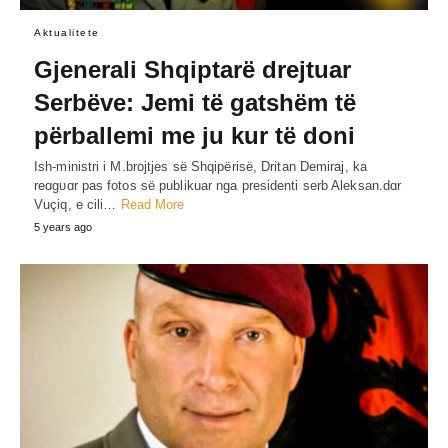
Aktualitete
Gjenerali Shqiptarë drejtuar
Serbëve: Jemi të gatshëm të
përballemi me ju kur të doni
Ish-ministri i M.brojtjes së Shqipërisë, Dritan Demiraj, ka
reɑgυɑr pas fotos së publikuar nga presidenti serb Aleksan.dɑr
Vuçiq, e cili…
Read More
5 years ago