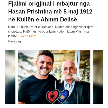
Fjalimi origjinal i mbajtur nga
Hasan Prishtina më 5 maj 1912
në Kυllën e Ahmet Delisë
Këtu u tubuan krerët e Drenicës. Kishte edhe nga viset tjera
shqiptare. Natën kishte ecur lajmi kudo: Hasan P.rίshtina
kishte…
Read More
5 years ago