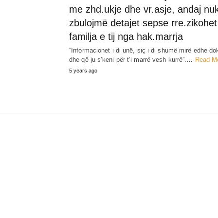
me zhd.ukje dhe vr.asje, andaj nuk
zbulojmë detajet sepse rre.zikohet
familja e tij nga hak.marrja
“Informacionet i di unë, siç i di shumë mirë edhe dok
dhe që ju s’keni për t’i marrë vesh kurrë”.…
Read M
5 years ago