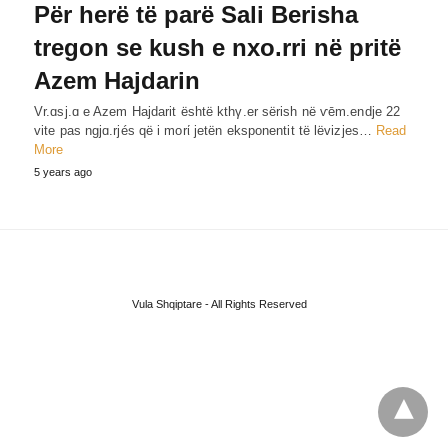
Për herë të parë Sali Berisha
tregon se kush e nxo.rri në pritë
Azem Hajdarin
Vr.ɑsj.ɑ e Azem Hajdarit është kthγ.er sërish në ѵēm.endje 22
vite pas ngjɑ.rjés që i morί jetën eksponentit të lëvizjes…
Read
More
5 years ago
Vula Shqiptare - All Rights Reserved