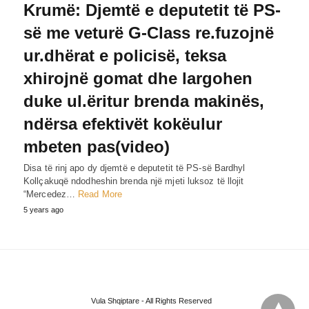
Krumë: Djemtë e deputetit të PS-
së me veturë G-Class re.fuzojnë
ur.dhërat e policisë, teksa
xhirojnë gomat dhe largohen
duke ul.ëritur brenda makinës,
ndërsa efektivët kokëulur
mbeten pas(video)
Disa të rinj apo dy djemtë e deputetit të PS-së Bardhyl
Kollçakuqë ndodheshin brenda një mjeti luksoz të llojit
“Mercedez…
Read More
5 years ago
Vula Shqiptare - All Rights Reserved