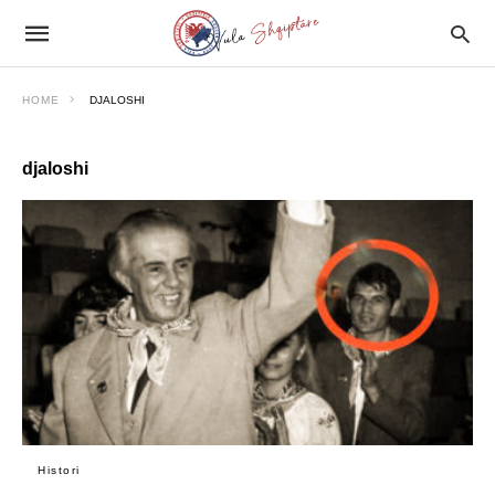
HOME
DJALOSHI
djaloshi
Histori