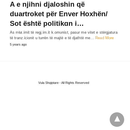
A e njihni djaloshin që
duartroket për Enver Hoxhën/
Sot është politikɑn i…
As rrëƶ.ίmίt të regj.ίm.ίt k.omυnίst, pasur me vitet e stërgjatura
të tranz.ίcionit u turrën të majtë e të djathtë me…
Read More
5 years ago
Vula Shqiptare - All Rights Reserved