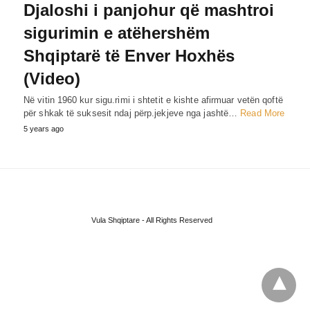
Djaloshi i panjohur që mashtroi
sigurimin e atëhershëm
Shqiptarë të Enver Hoxhës
(Video)
Në vitin 1960 kur sigu.rimi i shtetit e kishte afirmuar vetën qoftë
për shkak të suksesit ndaj përp.jekjeve nga jashtë…
Read More
5 years ago
Vula Shqiptare - All Rights Reserved