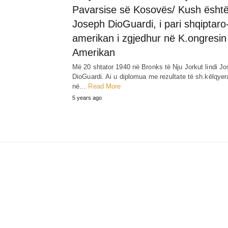
Pavarsise së Kosovës/ Kush ësht
Joseph DioGuardi, i pari shqiptaro
amerikan i zgjedhur në K.ongresin
Amerikan
Më 20 shtator 1940 në Bronks të Nju Jorkut lindi J
DioGuardi. Ai u diplomua me rezultate të sh.kēlqyer
në…
Read More
5 years ago