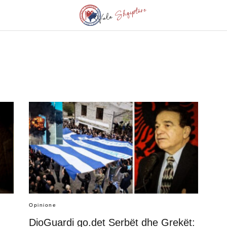
Opinione
DioGuardi go.det Serbët dhe Grekët: