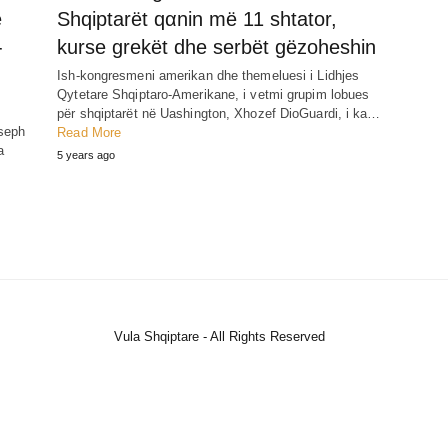
ë
Shqiptarët qαnin më 11 shtator,
-
kurse grekët dhe serbët gëzoheshin
Ish-kongresmeni amerikan dhe themeluesi i Lidhjes
Qytetare Shqiptaro-Amerikane, i vetmi grupim lobues
për shqiptarët në Uashington, Xhozef DioGuardi, i ka…
oseph
Read More
a
5 years ago
Vula Shqiptare - All Rights Reserved