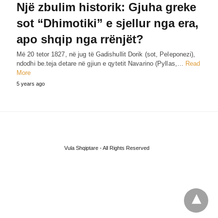
Një zbulim historik: Gjuha greke
sot “Dhimotiki” e sjellur nga era,
apo shqip nga rrënjët?
Më 20 tetor 1827, në jug të Gadishullit Dorik (sot, Peleponezi),
ndodhi be.teja detare në gjiun e qytetit Navarino (Pyllas,…
Read
More
5 years ago
Vula Shqiptare - All Rights Reserved