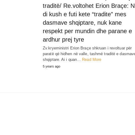
traditë/ Re.voltohet Erion Braçe: 
di kush e futi kete “tradite” mes
dasmave shqiptare, nuk kane
respekt per mundin dhe parane e
ardhur prej tyre
Zv.kryeministri Erion Braçe shkruan i revoltuar për
paratë që hidhen në valle, tashmë traditë e dasmav
shqiptare. Ai i quan…
Read More
5 years ago