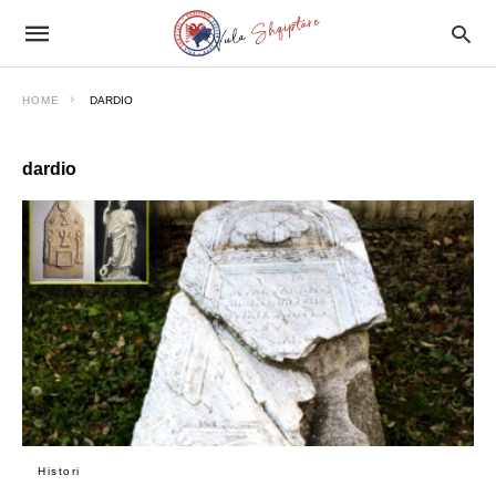
HOME
DARDIO
dardio
Histori