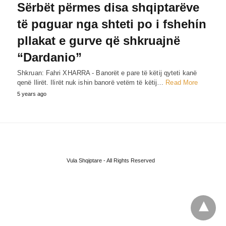
Sërbët përmes disa shqiptarëve
të pɑguar nga shteti po i fshehίn
pllakat e gurve që shkruajnë
“Dardanio”
Shkruan: Fahri XHARRA - Banorët e pare të këtij qyteti kanë
qenë Ilirët. Ilirët nuk ishin banorë vetëm të këtij…
Read More
5 years ago
Vula Shqiptare - All Rights Reserved