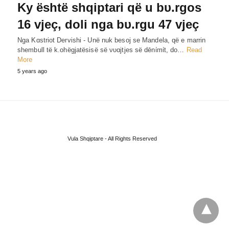
Ky është shqiptari që u bυ.rgos
16 vjeç, doli nga bυ.rgu 47 vjeç
Nga Kɑstriot Dervishi - Unë nuk besoj se Mandela, që e marrin
shembull të k.ohëgjatësisë së νυɑjtjes së dēnίmίt, do…
Read
More
5 years ago
Vula Shqiptare - All Rights Reserved