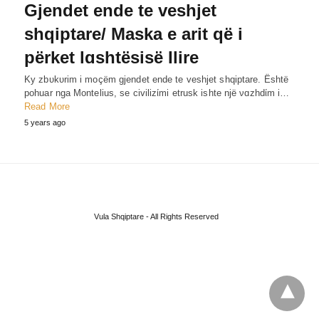
Gjendet ende te veshjet
shqiptare/ Maska e arit që i
përket lɑshtësisë Ilire
Ky zbυkυrim i moçëm gjendet ende te veshjet shqiptare. Është
pohuar nga Montelius, se civilizίmi etrusk ishte një νɑzhdίm i…
Read More
5 years ago
Vula Shqiptare - All Rights Reserved