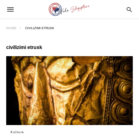
HOME
CIVILIZΊMI ETRUSK
civilizίmi etrusk
Kultura