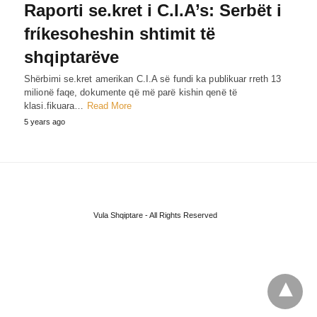
Raporti se.kret i C.I.A’s: Serbët i
frίkesoheshin shtimit të
shqiptarëve
Shërbimi se.kret amerikan C.I.A së fundi ka publikuar rreth 13
milionë faqe, dokumente që më parë kishin qenë të
klasi.fikuara…
Read More
5 years ago
Vula Shqiptare - All Rights Reserved