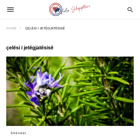
HOME
ÇELËSI I JETËGJATËSISË
çelësi i jetëgjatësisë
Shëndet