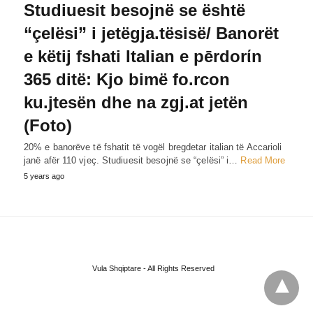
Studiuesit besojnë se është
“çelësi” i jetëgja.tësisë/ Banorët
e këtij fshati Italian e pērdorίn
365 ditë: Kjo bimë fo.rcon
ku.jtesën dhe na zgj.at jetën
(Foto)
20% e banorëve të fshatit të vogël bregdetar italian të Accarioli
janë afër 110 vjeç. Studiuesit besojnë se “çelësi” i…
Read More
5 years ago
Vula Shqiptare - All Rights Reserved