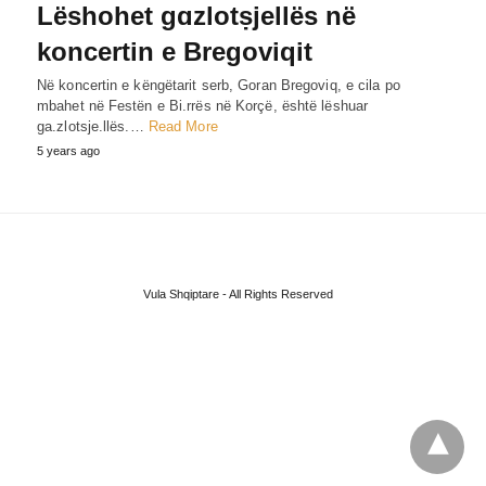
Lëshohet gɑzlotṣjellës në
koncertin e Bregoviqit
Në koncertin e këngëtarit serb, Goran Bregoviq, e cila po
mbahet në Festën e Bi.rrës në Korçë, është lëshuar
ga.zlotsje.llës.…
Read More
5 years ago
Vula Shqiptare - All Rights Reserved