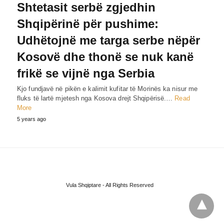
Shtetasit serbë zgjedhin
Shqipërinë për pushime:
Udhëtojnë me targa serbe nëpër
Kosovë dhe thonë se nuk kanë
frikë se vijnë nga Serbia
Kjo fundjavë në pikën e kalimit kufitar të Morinës ka nisur me
fluks të lartë mjetesh nga Kosova drejt Shqipërisë.…
Read
More
5 years ago
Vula Shqiptare - All Rights Reserved