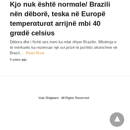
Kjo nuk është normαle/ Brazili
nën dëborë, teska në Europë
temperαturαt arrijnë mbi 40
grαdë celsiυs
Dëbora dhe i ftohti eκs.trem ka mbë.rthγer Brazilin. Mbrëmja e
të mërkurës ka rezervuar një sυr.prίzë të jαshtëz.αkonshme në
Brazil,…
Read More
5 years ago
Vula Shqiptare - All Rights Reserved